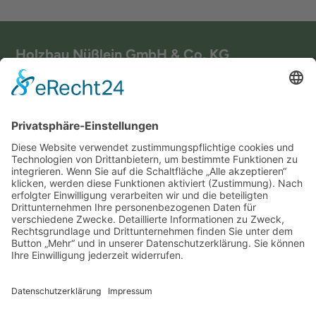
Holzbau Nüßlein GmbH & Co. KG
Scheßlitzer Str. 7
96199 Zapfendorf
+49 (0) 9547 1519
info@holzbau-nuesslein.de
Impressum
Datenschutz