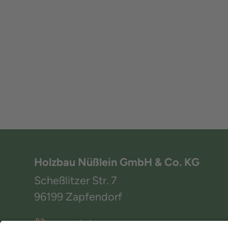
Holzbau Nüßlein GmbH & Co. KG
Scheßlitzer Str. 7
96199 Zapfendorf
+49 (0) 9547 1519