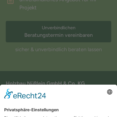
Projekt
Unverbindlichen
Beratungstermin vereinbaren
sicher & unverbindlich beraten lassen
Holzbau Nüßlein GmbH & Co. KG
Scheßlitzer Str. 7
96199 Zapfendorf
+49 (0) 9547 1519