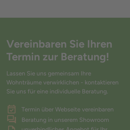
Ja, Holzhäuser bieten eine große Flexibilität
die Schönheit und Langlebigkeit Ihres
in Bezug auf Design und Ausstattung. Bei
Hauses.
Nüßlein unterstützen wir Sie gerne dabei, Ihr
Traumhaus nach Ihren individuellen
Wünschen zu planen und umzusetzen.
Vereinbaren Sie Ihren
Termin zur Beratung!
Lassen Sie uns gemeinsam Ihre
Wohnträume verwirklichen - kontaktieren
Sie uns für eine individuelle Beratung.
Termin über Webseite vereinbaren
Beratung in unserem Showroom
unverbindliches Angebot für Ihr