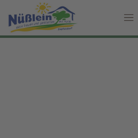
zurück zur Übersicht
Zapfendorf
Vollzeit
Berufserfahrene