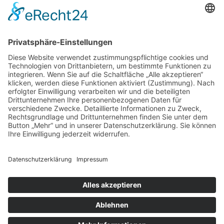
Scheßlitzer Str. 7
96199 Zapfendorf
+49 (0) 9547 1519
info@holzbau-nuesslein.de
Impressum
Datenschutz
Cookie-Einstellungen
©
2026
Holzbau Nüßlein GmbH & Co. KG. Alle Rechte
vorbehalten.