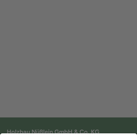
info@holzbau-nuesslein.de
Holzbau Nüßlein GmbH & Co. KG